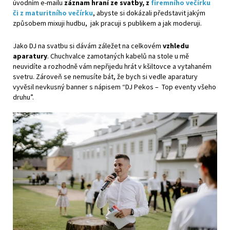
úvodním e-mailu
záznam hraní ze svatby, z
firemního večírku
či z maturitního večírku
, abyste si dokázali představit jakým
způsobem mixuji hudbu, jak pracuji s publikem a jak moderuji.
Jako DJ na svatbu si dávám záležet na celkovém
vzhledu
aparatury
. Chuchvalce zamotaných kabelů na stole u mě
neuvidíte a rozhodně vám nepřijedu hrát v kšiltovce a vytahaném
svetru. Zároveň se nemusíte bát, že bych si vedle aparatury
vyvěsil nevkusný banner s nápisem “DJ Pekos – Top eventy všeho
druhu”.