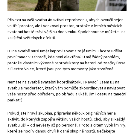
Přivezu na vaši svatbu 4x aktivní reprobednu, abych ozvučil nejen
vnitřní prostor, ale i venkovní prostor, protože v letních měsících
svatební hosté tráví většinu dne venku. Spolehnout se můžete i na
zajištění světelných efektů.
DJ na svatbě musí umět improvizovat a to já umím. Chcete udělat
první tanec v zahradě, kde není elektřina? U mě žádný problém,
protože vlastním výkonné reproduktory na baterii od značky Bose
a Electro Voice, které jsou pro tyto momenty jako stvořené.
Nemáte na svatbě svatební koordinátorku? Nevadí. Jsem DJ na
svatbu a moderátor, který vám pomůže zkoordinovat a navigovat
vaše hosty před obřadem, po obřadu a ukážu jim i cestu na taneční
parket :)
Pokud jste hravá skupina, připravím několik originálních her a
aktivit, do kterých zapojím většinu vašich hostů. Chci, aby si každý
svatbu užil – od nevěsty až po personál. Proto s citem vybírám hry,
které se hodí v danou chvíli k dané skupině hostů. Nečekejte