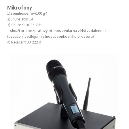
Mikrofony
1)Sennheiser ew100 g4
2)Shure slxd 14
3) Shure SLXD35-G59
– slouží pro bezdrátový přenos zvuku na větší vzdálenost
(ozvučení vedlejší místnosti, venkovního prostoru)
4) Relacart UD 222 d