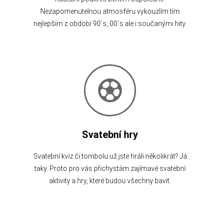
Nezapomenutelnou atmosféru vykouzlím tím
nejlepším z období 90´s, 00´s ale i součanými hity.
Svatební hry
Svatební kvíz či tombolu už jste hráli několikrát? Já
taky. Proto pro vás přichystám zajímavé svatební
aktivity a hry, které budou všechny bavit.