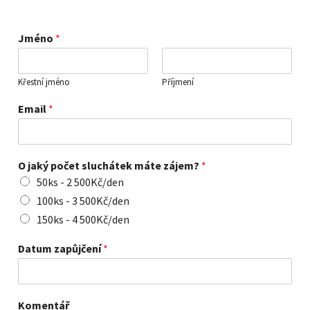
Jméno
*
Křestní jméno
Příjmení
Email
*
O jaký počet sluchátek máte zájem?
*
50ks - 2 500Kč/den
100ks - 3 500Kč/den
150ks - 4 500Kč/den
Datum zapůjčení
*
Komentář