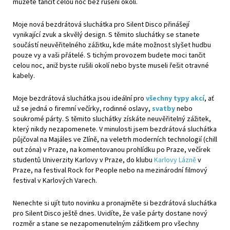
můžete tančit celou noc bez rušení okolí.
Moje nová bezdrátová sluchátka pro Silent Disco přinášejí
vynikající zvuk a skvělý design. S těmito sluchátky se stanete
součástí neuvěřitelného zážitku, kde máte možnost slyšet hudbu
pouze vy a vaši přátelé. S tichým provozem budete moci tančit
celou noc, aniž byste rušili okolí nebo byste museli řešit otravné
kabely.
Moje bezdrátová sluchátka jsou ideální pro
všechny typy akcí
, ať
už se jedná o firemní večírky, rodinné oslavy,
svatby
nebo
soukromé párty. S těmito sluchátky získáte neuvěřitelný zážitek,
který nikdy nezapomenete. V minulosti jsem bezdrátová sluchátka
půjčoval na Majáles ve Zlíně, na veletrh moderních technologií (chill
out zóna) v Praze, na komentovanou prohlídku po Praze, večírek
studentů Univerzity Karlovy v Praze, do klubu
Karlovy Lázně
v
Praze, na festival Rock for People nebo na mezinárodní filmový
festival v Karlových Varech.
Nenechte si ujít tuto novinku a pronajměte si bezdrátová sluchátka
pro Silent Disco ještě dnes. Uvidíte, že vaše párty dostane nový
rozměr a stane se nezapomenutelným zážitkem pro všechny