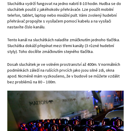
Sluchátka vydrží fungovat na jedno nabití 8-10 hodin. Hudba se do
sluchátek pouští z jakéhokoliv přehrávače. Lze použít mobilní
telefon, tablet, laptop nebo mixážní pult. Vámi zvolený hudební
přehrávač propojíte s vysílačem pomocí kabelu a na vysílači
nastavíte číslo kanálu.
Tento kanál na sluchátkách naladíte zmáčknutím jednoho tlačítka.
Sluchátka dokáží přepínat mezi třemi kanály (3 různé hudební
styly). Toho docílíte zmáčknutím stejného tlačítka.
Dosah sluchátek je ve volném prostranství až 400m. V normálních
podmínkách záleží na rušících prvcích jako jsou silné zdi, okna
apod. Nicméně mám vyzkoušeno, že v budově se můžete vzdálit
bez problémů na 80 – 100m.