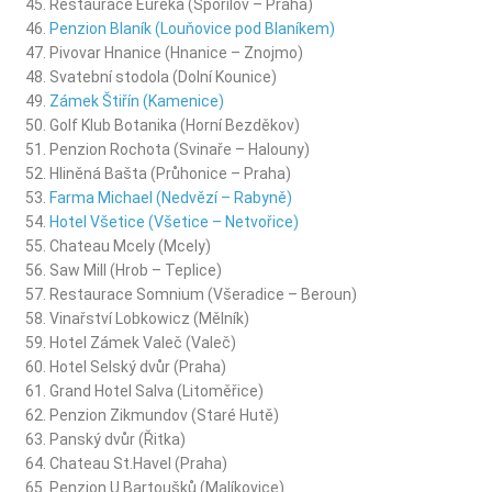
Restaurace Eureka (Spořilov – Praha)
Penzion Blaník (Louňovice pod Blaníkem)
Pivovar Hnanice (Hnanice – Znojmo)
Svatební stodola (Dolní Kounice)
Zámek Štiřín (Kamenice)
Golf Klub Botanika (Horní Bezděkov)
Penzion Rochota (Svinaře – Halouny)
Hliněná Bašta (Průhonice – Praha)
Farma Michael (Nedvězí – Rabyně)
Hotel Všetice (Všetice – Netvořice)
Chateau Mcely (Mcely)
Saw Mill (Hrob – Teplice)
Restaurace Somnium (Všeradice – Beroun)
Vinařství Lobkowicz (Mělník)
Hotel Zámek Valeč (Valeč)
Hotel Selský dvůr (Praha)
Grand Hotel Salva (Litoměřice)
Penzion Zikmundov (Staré Hutě)
Panský dvůr (Řitka)
Chateau St.Havel (Praha)
Penzion U Bartoušků (Malíkovice)