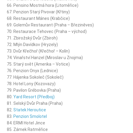
Pensino Mostná hora (Litoměřice)
Penzion Starý Pivovar (Křtiny)
Restaurant Mánes (Krabčice)
Golemův Restaurant (Praha – Březiněves)
Restaurace Tehovec (Praha – východ)
Zbirožský Dvůr (Zbiroh)
Mlýn Davídkov (Hryzely)
Dvůr Křečhoř (Křečhoř – Kolín)
Vinařství Hanzel (Miroslav u Znojma)
Starý svět (Amerika – Votice)
Penzion Onyx (Lednice)
Hájenka Sokoleč (Sokoleč)
Hotel Lony (Kozovazy)
Pavilon Grébovka (Praha)
Yard Resort (Předboj)
Selský Dvůr Praha (Praha)
Statek Heroutice
Penzion Smolotel
ERMI Hotel Jince
Zámek Ratměřice