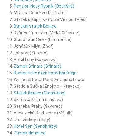
Penzion Nový Rybník (Obořiště)
Mlýn na Dobré vodě (Praha)
Statek u Kapličky (Nová Ves pod Pleší)
Barokní statek Benice
Dvůr Hoffmeister (Velké Číčovice)
Grandhotel Salva (Litoměřice)
Jonášův Mlýn (Zhoř)
Lahofer (Znojmo)
Hotel Lony (Kozovazy)
Zámek Svinaře (Svinaře)
Romantický mlýn hotel Karlštejn
Wellness hotel Panství Dlouhá Lhota
Stodola Suška (Znojmo – Kravsko)
Statek Benice (Chrášťany)
Sklářská Krčma (Lindava)
Statek u Prahy (Škvorec)
Vehlovická Rozhledna (Mělník)
Uhrovic Mlýn (Šípy)
Hotel Sen (Senohraby)
Zámek Niměřice