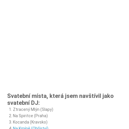
Svatební místa, která jsem navštívil jako
svatební DJ:
Ztracený Mlýn (Slapy)
Na Spiritce (Praha)
Kocanda (Kravsko)
Na Kmíně (Obříství)