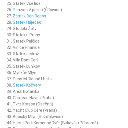
Statek Všetice
Penzion V polích (Číčovice)
Zámek Bon Repos
Statek Háječek
Stodola Želiv
Statek u Prahy
Statek Palčice
Vinice Hnanice
Statek Jedraž
Villa Dom Carli
Statek Luníkov
Myškův Mlýn
Panství Dlouhá Lhota
Statek Kočvary
Areál Botanika
Chateau Havel (Praha)
Tvrz Krassa (Osečná)
Yacht Club Cere (Praha)
Bučický Mlýn (Rožďalovice)
Horse Park Kamenný Dvůr (Buková u Příbramě)