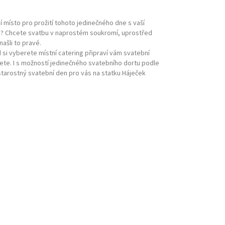
í místo pro prožití tohoto jedinečného dne s vaší
li? Chcete svatbu v naprostém soukromí, uprostřed
ašli to pravé.
 si vyberete místní
catering
připraví vám svatební
te. I s možností jedinečného svatebního dortu podle
starostný svatební den pro vás na statku Háječek