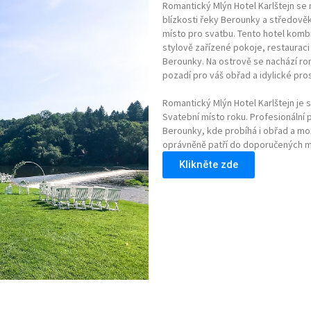
Romantický Mlýn Hotel Karlštejn se 
blízkosti řeky Berounky a středověké
místo pro svatbu. Tento hotel komb
stylově zařízené pokoje, restauraci
Berounky. Na ostrově se nachází ro
pozadí pro váš obřad a idylické pro
Romantický Mlýn Hotel Karlštejn je 
Svatební místo roku. Profesionální p
Berounky, kde probíhá i obřad a mo
oprávněně patří do doporučených mí
Klikněte zde