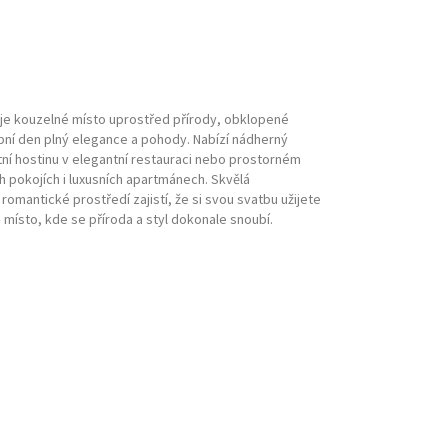
je kouzelné místo uprostřed přírody, obklopené
ební den plný elegance a pohody. Nabízí nádherný
tní hostinu v elegantní restauraci nebo prostorném
h pokojích i luxusních apartmánech. Skvělá
romantické prostředí zajistí, že si svou svatbu užijete
– místo, kde se příroda a styl dokonale snoubí.