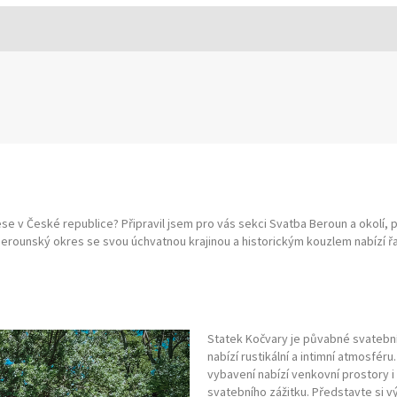
 v České republice? Připravil jsem pro vás sekci Svatba Beroun a okolí, 
rounský okres se svou úchvatnou krajinou a historickým kouzlem nabízí řad
Statek Kočvary je půvabné svatební 
nabízí rustikální a intimní atmosfé
vybavení nabízí venkovní prostory i 
svatebního zážitku. Představte si v