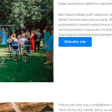
bude následovat nádherná zahradní 
Mezi hlavní taháky patří nádherná 
obřad, hostinu nebo pouze party. M
podzimních a zimních měsících je k 
nachází penzion s kapacitou 23 lůž
disponují novomanželským pokojem
Klikněte zde
Pokud jste vždy snili o pohádkové 
Tento historický zámek, který se na