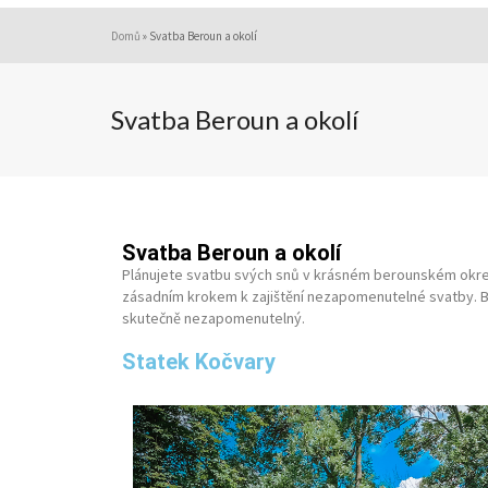
Domů
»
Svatba Beroun a okolí
Svatba Beroun a okolí
Svatba Beroun a okolí
Plánujete svatbu svých snů v krásném berounském okrese
zásadním krokem k zajištění nezapomenutelné svatby. Be
skutečně nezapomenutelný.
Statek Kočvary