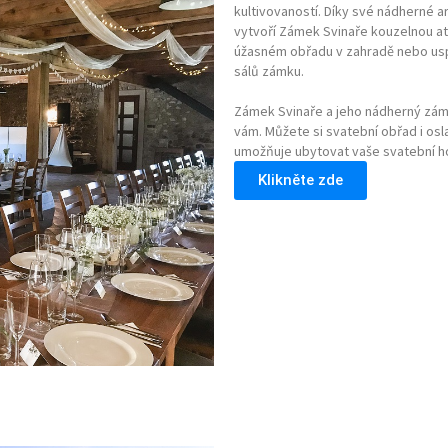
kultivovaností. Díky své nádherné 
vytvoří Zámek Svinaře kouzelnou at
úžasném obřadu v zahradě nebo usp
sálů zámku.
Zámek Svinaře a jeho nádherný záme
vám. Můžete si svatební obřad i osl
umožňuje ubytovat vaše svatební ho
Klikněte zde