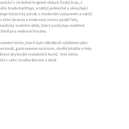
nachází v chráněné krajinné oblasti Český kras, v
ho hradu Karlštejn, a nabízí jedinečné a okouzlující
inuje historický půvab s moderním vybavením a nabízí
 s letní terasou a soukromý ostrov podél řeky
mantický svatební altán, který poskytuje malebné
středí pro venkovní hostinu.
svatební místo, které bylo několikrát vyhlášeno jako
ersonál, gastronomie na úrovni, skvělá lokalita u řeky
žnost ubytování svatebních hostů. Toto místo
st v sekci Svatba Beroun a okolí.