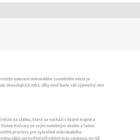
protože nalezení dokonalého svatebního místa je
u okouzlujících míst, díky nimž bude váš výjimečný den
místo na statku, které se nachází v klidné krajině a
ru. Statek Kočvary se svým malebným okolím a řadou
vnitřní prostory pro vytvoření individuálního
ýměnu slibů uprostřed přírodních krás venkova, po níž