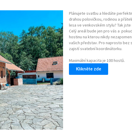
Plánujete svatbu a hledáte perfektn
drahou polovičkou, rodinou a přáte
lesa ve venkovském stylu? Tak jste n
Celý areál bude jen pro vás a pokud
hostinu na kterou nikdy nezapomene
vašich představ. Pro naprosto bez 
zajistí svatební
koordinátorku
.
Maximální kapacita je 100 hostů.
Klikněte zde