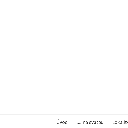
Úvod
DJ na svatbu
Lokalit