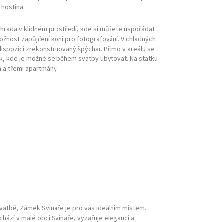
hostina.
zahrada v klidném prostředí, kde si můžete uspořádat
ožnost zapůjčení koní pro fotografování. V chladných
dispozici zrekonstruovaný špýchar. Přímo v areálu se
ek, kde je možné se během svatby ubytovat. Na statku
 a třemi apartmány
svatbě, Zámek Svinaře je pro vás ideálním místem.
chází v malé obci Svinaře, vyzařuje elegancí a