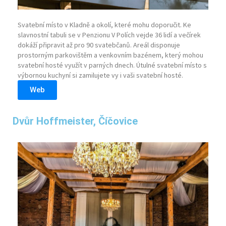
Svatební místo v Kladně a okolí, které mohu doporučit. Ke
slavnostní tabuli se v Penzionu V Polích vejde 36 lidí a večírek
dokáží připravit až pro 90 svatebčanů. Areál disponuje
prostorným parkovištěm a venkovním bazénem, který mohou
svatební hosté využít v parných dnech. Útulné svatební místo s
výbornou kuchyní si zamilujete vy i vaši svatební hosté.
Web
Dvůr Hoffmeister, Číčovice