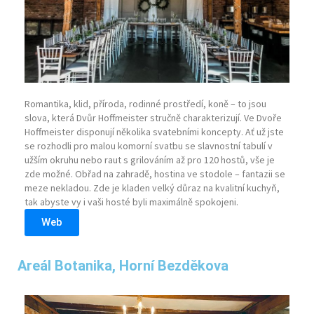
Romantika, klid, příroda, rodinné prostředí, koně – to jsou
slova, která Dvůr Hoffmeister stručně charakterizují. Ve Dvoře
Hoffmeister disponují několika svatebními koncepty. Ať už jste
se rozhodli pro malou komorní svatbu se slavnostní tabulí v
užším okruhu nebo raut s grilováním až pro 120 hostů, vše je
zde možné. Obřad na zahradě, hostina ve stodole – fantazii se
meze nekladou. Zde je kladen velký důraz na kvalitní kuchyň,
tak abyste vy i vaši hosté byli maximálně spokojeni.
Web
Areál Botanika, Horní Bezděkova