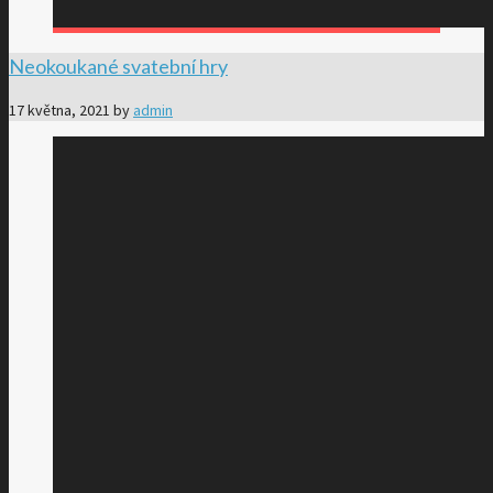
Neokoukané svatební hry
17 května, 2021
by
admin