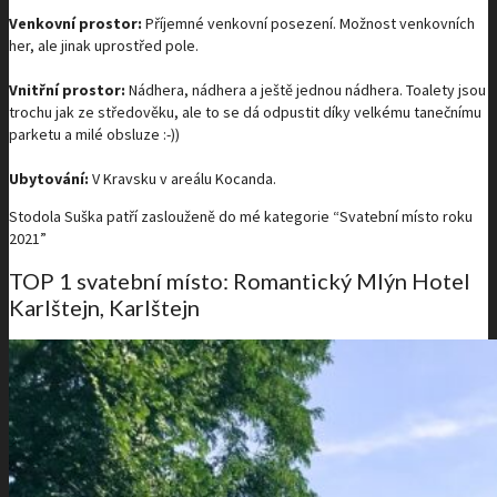
Venkovní prostor:
Příjemné venkovní posezení. Možnost venkovních
her, ale jinak uprostřed pole.
Vnitřní prostor:
Nádhera, nádhera a ještě jednou nádhera. Toalety jsou
trochu jak ze středověku, ale to se dá odpustit díky velkému tanečnímu
parketu a milé obsluze :-))
Ubytování:
V Kravsku v areálu Kocanda.
Stodola Suška patří zaslouženě do mé kategorie “Svatební místo roku
2021”
TOP 1 svatební místo: Romantický Mlýn Hotel
Karlštejn, Karlštejn