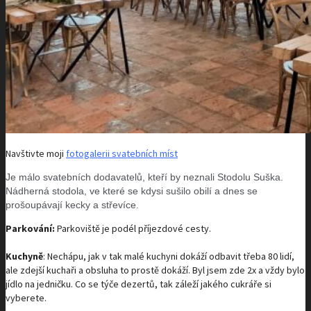
Navštivte moji
fotogalerii svatebních míst
Je málo svatebních dodavatelů, kteří by neznali Stodolu Suška.
Nádherná stodola, ve které se kdysi sušilo obilí a dnes se
prošoupávají kecky a střevíce.
Parkování:
Parkoviště je podél příjezdové cesty.
Kuchyně
: Nechápu, jak v tak malé kuchyni dokáží odbavit třeba 80 lidí,
ale zdejší kuchaři a obsluha to prostě dokáží. Byl jsem zde 2x a vždy bylo
jídlo na jedničku. Co se týče dezertů, tak záleží jakého cukráře si
vyberete.