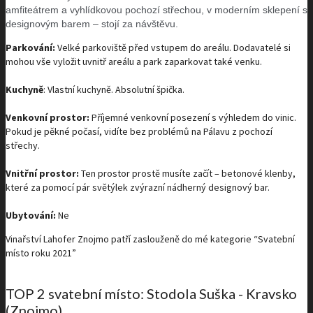
amfiteátrem a vyhlídkovou pochozí střechou, v moderním sklepení s
designovým barem – stojí za návštěvu.
Parkování:
Velké parkoviště před vstupem do areálu. Dodavatelé si
mohou vše vyložit uvnitř areálu a park zaparkovat také venku.
Kuchyně
: Vlastní kuchyně. Absolutní špička.
Venkovní prostor:
Příjemné venkovní posezení s výhledem do vinic.
Pokud je pěkné počasí, vidíte bez problémů na Pálavu z pochozí
střechy.
Vnitřní prostor:
Ten prostor prostě musíte začít – betonové klenby,
které za pomocí pár světýlek zvýrazní nádherný designový bar.
Ubytování:
Ne
Vinařství Lahofer Znojmo patří zaslouženě do mé kategorie “Svatební
místo roku 2021”
TOP 2 svatební místo: Stodola Suška - Kravsko
(Znojmo)