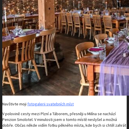
Navštivte moji
fotogalerii svatebních míst
V polovině cesty mezi Plzní a Táborem, přesněji u Milína se nachází
Penzion Smolotel. V minulosti jsem o tomto místě neslyšel a možná
dobře. Občas někde vidím fotku pěkného místa, kde bych si chtěl zahrát