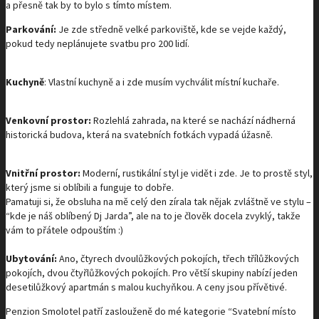
a přesně tak by to bylo s tímto místem.
Parkování:
Je zde středně velké parkoviště, kde se vejde každý,
pokud tedy neplánujete svatbu pro 200 lidí.
Kuchyně
: Vlastní kuchyně a i zde musím vychválit místní kuchaře.
Venkovní prostor:
Rozlehlá zahrada, na které se nachází nádherná
historická budova, která na svatebních fotkách vypadá úžasně.
Vnitřní prostor:
Moderní, rustikální styl je vidět i zde. Je to prostě styl,
který jsme si oblíbili a funguje to dobře.
Pamatuji si, že obsluha na mě celý den zírala tak nějak zvláštně ve stylu –
“kde je náš oblíbený Dj Jarda”, ale na to je člověk docela zvyklý, takže
vám to přátele odpouštím :)
Ubytování:
Ano, čtyrech dvoulůžkových pokojích, třech třílůžkových
pokojích, dvou čtyřlůžkových pokojích. Pro větší skupiny nabízí jeden
desetilůžkový apartmán s malou kuchyňkou. A ceny jsou přívětivé.
Penzion Smolotel patří zaslouženě do mé kategorie “Svatební místo