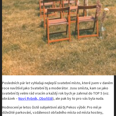
Posledních pár let vyhlašuji nejlepší svatební místo, které jsem v daném
roce navštívil jako Svatební Dj a moderátor. Jsou smísta, kam se jako
svatební Dj velmi rád vracím a každý rok bych je zahrnul do TOP 5 (viz.
obrázek –
Nový Rybník, Obořiště
), ale pak by to pro vás byla nuda.
Hodnocení je letos čistě subjektivní alá Dj Pekos výběr. Pro mě je
důležité parkování, vzdálenost obřadního místa od místa hostiny,