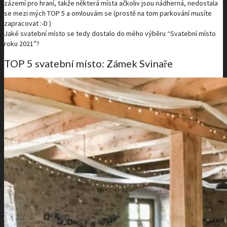
zázemí pro hraní, takže některá místa ačkoliv jsou nádherná, nedostala
se mezi mých TOP 5 a omlouvám se (prostě na tom parkování musíte
zapracovat :-D )
Jaké svatební místo se tedy dostalo do mého výběru “Svatební místo
roku 2021”?
TOP 5 svatební místo: Zámek Svinaře