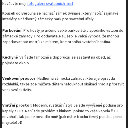
Navštivte moji
fotogalerii svatebních míst
Kousek od Berouna se nachází zámek Svinaře, který nabízí zajímavé
interiéry a nádherný zámecký park pro svatební účely.
Parkování:
Pro hosty je určeno velké parkoviště u spodního vstupu do
zámecké zahrady. Pro dodavatele služeb je velká výhoda, že mohou
zaparkovat pár metrů za místem, kde probíhá svatební hostina.
Kuchyně
: Vaří zde famózně a doporučuji se zastavit na oběd, až
pojedete okolo.
Venkovní prostor:
Nádherná zámecká zahrada, která je opravdu
rozhlehlá, takže zde můžete dětem nafouknout skákací hrad a připravit
venkovní aktivity.
Vnitřní prostor:
Moderní, rustikální styl. Je zde vyvýšené pódium pro
kapely a DJs. Není zde problém s hlukem, pokud to vaše kapela či DJ
nevohulí, tak jak se povedlo mně (pak máte trochu černý puntík u pana
majitele) :-D