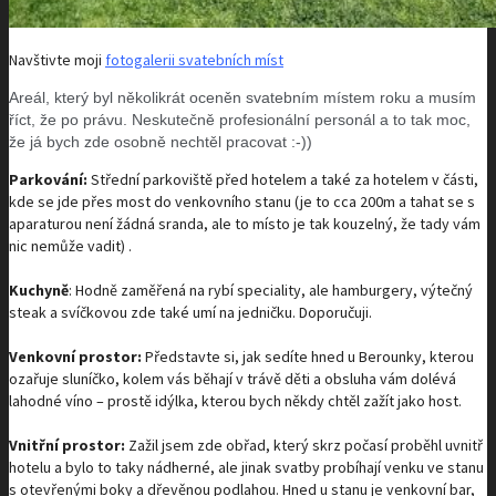
Navštivte moji
fotogalerii svatebních míst
Areál, který byl několikrát oceněn svatebním místem roku a musím
říct, že po právu. Neskutečně profesionální personál a to tak moc,
že já bych zde osobně nechtěl pracovat :-))
Parkování:
Střední parkoviště před hotelem a také za hotelem v části,
kde se jde přes most do venkovního stanu (je to cca 200m a tahat se s
aparaturou není žádná sranda, ale to místo je tak kouzelný, že tady vám
nic nemůže vadit) .
Kuchyně
: Hodně zaměřená na rybí speciality, ale hamburgery, výtečný
steak a svíčkovou zde také umí na jedničku. Doporučuji.
Venkovní prostor:
Představte si, jak sedíte hned u Berounky, kterou
ozařuje sluníčko, kolem vás běhají v trávě děti a obsluha vám dolévá
lahodné víno – prostě idýlka, kterou bych někdy chtěl zažít jako host.
Vnitřní prostor:
Zažil jsem zde obřad, který skrz počasí proběhl uvnitř
hotelu a bylo to taky nádherné, ale jinak svatby probíhají venku ve stanu
s otevřenými boky a dřevěnou podlahou. Hned u stanu je venkovní bar,