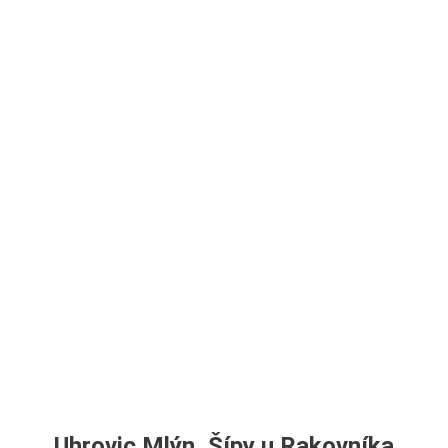
Uhrovic Mlýn, Šípy u Rakovníka